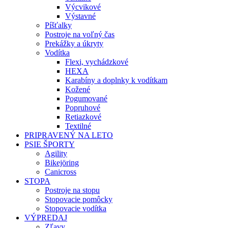
Výcvikové
Výstavné
Píšťalky
Postroje na voľný čas
Prekážky a úkryty
Vodítka
Flexi, vychádzkové
HEXA
Karabíny a doplnky k vodítkam
Kožené
Pogumované
Popruhové
Retiazkové
Textilné
PRIPRAVENÝ NA LETO
PSIE ŠPORTY
Agility
Bikejöring
Canicross
STOPA
Postroje na stopu
Stopovacie pomôcky
Stopovacie vodítka
VÝPREDAJ
Zľavy