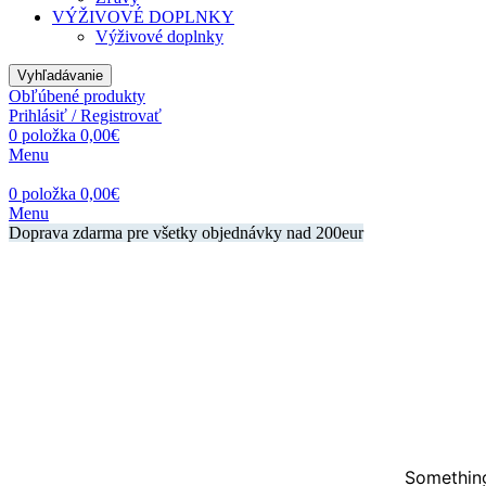
VÝŽIVOVÉ DOPLNKY
Výživové doplnky
Vyhľadávanie
Obľúbené produkty
Prihlásiť / Registrovať
0
položka
0,00
€
Menu
0
položka
0,00
€
Menu
Doprava zdarma pre všetky objednávky nad 200eur
Something