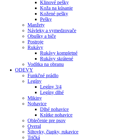
Klinové pešky
Koža na kúsanie
Kožené pešky
Pešky
Manžety
Návleky a vymedzovače
Obušky a biče
Postroje
Rukávy
Rukávy kompletné
Rukávy skrátené
Vodítka na obranu
ODEVY
Funkčné prádlo
Legíny
Legíny 3/4
Legíny dlhé
Mikiny
Nohavice
Dlhé nohavice
Krátke nohavice
Oblečenie pre psov
Overal
Šiltovky, čiapky, rukavice
Tričká