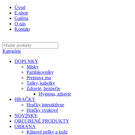
Úvod
E-shop
Galéria
O nás
Kontakt
Kategórie
DOPLNKY
Misky
Pamlskovníky
Preprava psa
Tašky, kabelky
Zdravie, bezpečie
Hygiena, zdravie
HRAČKY
Hračky interaktívne
Hračky zvukové
NOVINKY
OBĽÚBENÉ PRODUKTY
OBRANA
Klinové pešky a kože