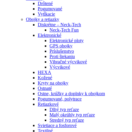
Drôtené
Pogumované
Vytĺkacie
Obojky a retiazky
Diskrétne – Neck-Tech
Neck-Tech Fun
Elektronické
Elektronické ploty
GPS obojky
Príslušenstvo
Proti štekaniu
Vibračné výcvikové
Výcvikové
HEXA
Kožené
Kryty na obojky
Ostnaté
Ostne, krúžky a doplnky k obojkom
Pogumované, polytrace
Retiazkové
Dlhý typ reťaze
Malý okrúhly typ reťaze
Stredný typ reťaze
Svietiace a fosforové
Textilné