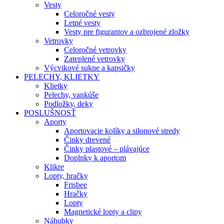
Vesty
Celoročné vesty
Letné vesty
Vesty pre figurantov a ozbrojené zložky
Vetrovky
Celoročné vetrovky
Zateplené vetrovky
Výcvikové sukne a kapsičky
PELECHY, KLIETKY
Klietky
Pelechy, vankúše
Podložky, deky
POSLUŠNOSŤ
Aporty
Aportovacie kolíky a silonové stredy
Činky drevené
Činky plastové – plávajúce
Doplnky k aportom
Klikre
Lopty, hračky
Frisbee
Hračky
Lopty
Magnetické lopty a clipy
Náhubky