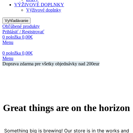
VÝŽIVOVÉ DOPLNKY
Výživové doplnky
Vyhľadávanie
Obľúbené produkty
Prihlásiť / Registrovať
0
položka
0,00
€
Menu
0
položka
0,00
€
Menu
Doprava zdarma pre všetky objednávky nad 200eur
Great things are on the horizon
Something big is brewing! Our store is in the works and