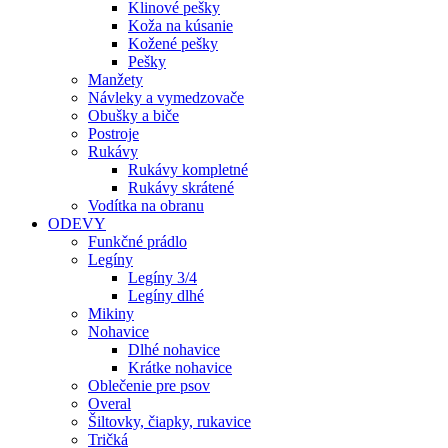
Klinové pešky
Koža na kúsanie
Kožené pešky
Pešky
Manžety
Návleky a vymedzovače
Obušky a biče
Postroje
Rukávy
Rukávy kompletné
Rukávy skrátené
Vodítka na obranu
ODEVY
Funkčné prádlo
Legíny
Legíny 3/4
Legíny dlhé
Mikiny
Nohavice
Dlhé nohavice
Krátke nohavice
Oblečenie pre psov
Overal
Šiltovky, čiapky, rukavice
Tričká