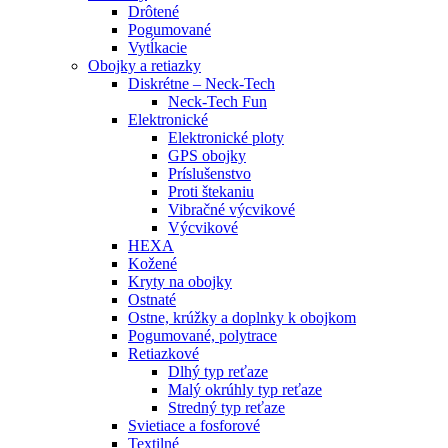
Drôtené
Pogumované
Vytĺkacie
Obojky a retiazky
Diskrétne – Neck-Tech
Neck-Tech Fun
Elektronické
Elektronické ploty
GPS obojky
Príslušenstvo
Proti štekaniu
Vibračné výcvikové
Výcvikové
HEXA
Kožené
Kryty na obojky
Ostnaté
Ostne, krúžky a doplnky k obojkom
Pogumované, polytrace
Retiazkové
Dlhý typ reťaze
Malý okrúhly typ reťaze
Stredný typ reťaze
Svietiace a fosforové
Textilné