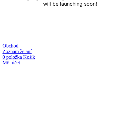
will be launching soon!
Obchod
Zoznam želaní
0
položka
Košík
Môj účet
Linky
O nás
Kontakt
Obchodné podmienky
Ochrana osobných údajov