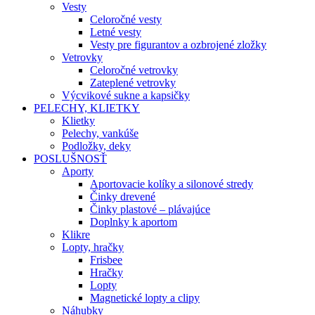
Vesty
Celoročné vesty
Letné vesty
Vesty pre figurantov a ozbrojené zložky
Vetrovky
Celoročné vetrovky
Zateplené vetrovky
Výcvikové sukne a kapsičky
PELECHY, KLIETKY
Klietky
Pelechy, vankúše
Podložky, deky
POSLUŠNOSŤ
Aporty
Aportovacie kolíky a silonové stredy
Činky drevené
Činky plastové – plávajúce
Doplnky k aportom
Klikre
Lopty, hračky
Frisbee
Hračky
Lopty
Magnetické lopty a clipy
Náhubky