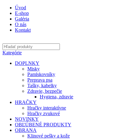
Úvod
E-shop
Galéria
O nás
Kontakt
Kategórie
DOPLNKY
Misky
Pamlskovníky
Preprava psa
Tašky, kabelky
Zdravie, bezpečie
Hygiena, zdravie
HRAČKY
Hračky interaktívne
Hračky zvukové
NOVINKY
OBĽÚBENÉ PRODUKTY
OBRANA
Klinové pešky a kože