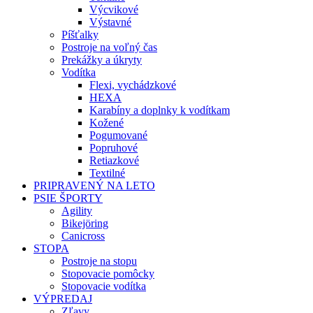
Výcvikové
Výstavné
Píšťalky
Postroje na voľný čas
Prekážky a úkryty
Vodítka
Flexi, vychádzkové
HEXA
Karabíny a doplnky k vodítkam
Kožené
Pogumované
Popruhové
Retiazkové
Textilné
PRIPRAVENÝ NA LETO
PSIE ŠPORTY
Agility
Bikejöring
Canicross
STOPA
Postroje na stopu
Stopovacie pomôcky
Stopovacie vodítka
VÝPREDAJ
Zľavy