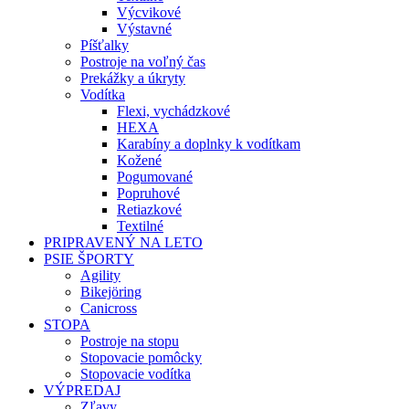
Výcvikové
Výstavné
Píšťalky
Postroje na voľný čas
Prekážky a úkryty
Vodítka
Flexi, vychádzkové
HEXA
Karabíny a doplnky k vodítkam
Kožené
Pogumované
Popruhové
Retiazkové
Textilné
PRIPRAVENÝ NA LETO
PSIE ŠPORTY
Agility
Bikejöring
Canicross
STOPA
Postroje na stopu
Stopovacie pomôcky
Stopovacie vodítka
VÝPREDAJ
Zľavy