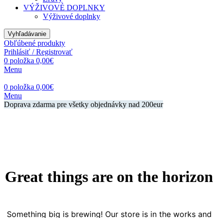
VÝŽIVOVÉ DOPLNKY
Výživové doplnky
Vyhľadávanie
Obľúbené produkty
Prihlásiť / Registrovať
0
položka
0,00
€
Menu
0
položka
0,00
€
Menu
Doprava zdarma pre všetky objednávky nad 200eur
Great things are on the horizon
Something big is brewing! Our store is in the works and