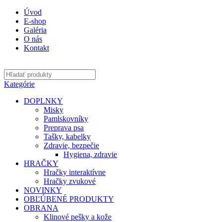
Úvod
E-shop
Galéria
O nás
Kontakt
Kategórie
DOPLNKY
Misky
Pamlskovníky
Preprava psa
Tašky, kabelky
Zdravie, bezpečie
Hygiena, zdravie
HRAČKY
Hračky interaktívne
Hračky zvukové
NOVINKY
OBĽÚBENÉ PRODUKTY
OBRANA
Klinové pešky a kože