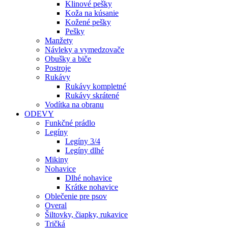
Klinové pešky
Koža na kúsanie
Kožené pešky
Pešky
Manžety
Návleky a vymedzovače
Obušky a biče
Postroje
Rukávy
Rukávy kompletné
Rukávy skrátené
Vodítka na obranu
ODEVY
Funkčné prádlo
Legíny
Legíny 3/4
Legíny dlhé
Mikiny
Nohavice
Dlhé nohavice
Krátke nohavice
Oblečenie pre psov
Overal
Šiltovky, čiapky, rukavice
Tričká