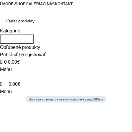
0
0
0
ÚVOD
E-SHOP
GALÉRIA
O NÁS
KONTAKT
Kategórie
Vyhľadávanie
Obľúbené produkty
Prihlásiť / Registrovať
0
0,00
€
Menu
0,00
€
Menu
Doprava zdarma pre všetky objednávky nad 200eur