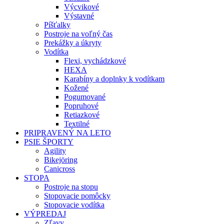
Výcvikové
Výstavné
Píšťalky
Postroje na voľný čas
Prekážky a úkryty
Vodítka
Flexi, vychádzkové
HEXA
Karabíny a doplnky k vodítkam
Kožené
Pogumované
Popruhové
Retiazkové
Textilné
PRIPRAVENÝ NA LETO
PSIE ŠPORTY
Agility
Bikejöring
Canicross
STOPA
Postroje na stopu
Stopovacie pomôcky
Stopovacie vodítka
VÝPREDAJ
Zľavy