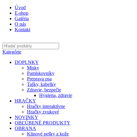
Úvod
E-shop
Galéria
O nás
Kontakt
Kategórie
DOPLNKY
Misky
Pamlskovníky
Preprava psa
Tašky, kabelky
Zdravie, bezpečie
Hygiena, zdravie
HRAČKY
Hračky interaktívne
Hračky zvukové
NOVINKY
OBĽÚBENÉ PRODUKTY
OBRANA
Klinové pešky a kože