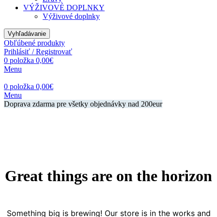
VÝŽIVOVÉ DOPLNKY
Výživové doplnky
Vyhľadávanie
Obľúbené produkty
Prihlásiť / Registrovať
0
položka
0,00
€
Menu
0
položka
0,00
€
Menu
Doprava zdarma pre všetky objednávky nad 200eur
Great things are on the horizon
Something big is brewing! Our store is in the works and