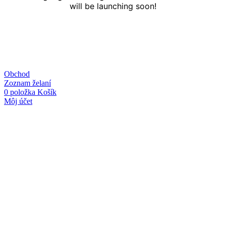
will be launching soon!
Obchod
Zoznam želaní
0
položka
Košík
Môj účet
Linky
O nás
Kontakt
Obchodné podmienky
Ochrana osobných údajov