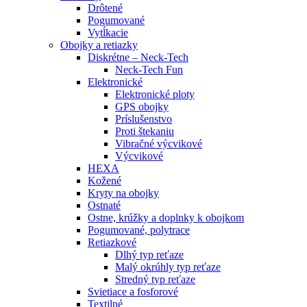
Drôtené
Pogumované
Vytĺkacie
Obojky a retiazky
Diskrétne – Neck-Tech
Neck-Tech Fun
Elektronické
Elektronické ploty
GPS obojky
Príslušenstvo
Proti štekaniu
Vibračné výcvikové
Výcvikové
HEXA
Kožené
Kryty na obojky
Ostnaté
Ostne, krúžky a doplnky k obojkom
Pogumované, polytrace
Retiazkové
Dlhý typ reťaze
Malý okrúhly typ reťaze
Stredný typ reťaze
Svietiace a fosforové
Textilné