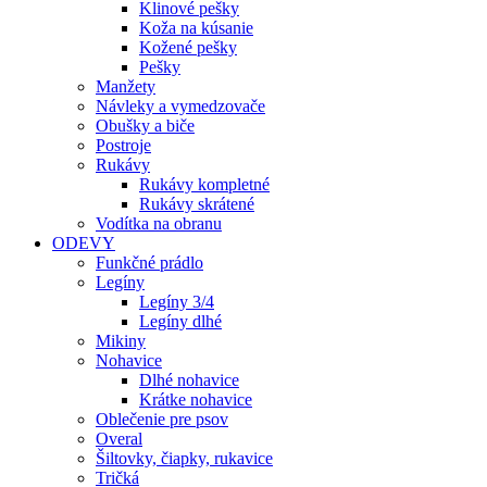
Klinové pešky
Koža na kúsanie
Kožené pešky
Pešky
Manžety
Návleky a vymedzovače
Obušky a biče
Postroje
Rukávy
Rukávy kompletné
Rukávy skrátené
Vodítka na obranu
ODEVY
Funkčné prádlo
Legíny
Legíny 3/4
Legíny dlhé
Mikiny
Nohavice
Dlhé nohavice
Krátke nohavice
Oblečenie pre psov
Overal
Šiltovky, čiapky, rukavice
Tričká