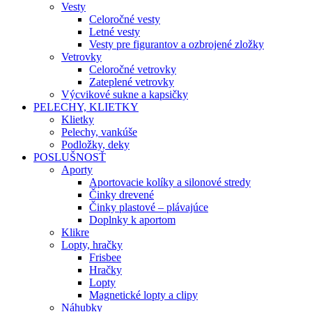
Vesty
Celoročné vesty
Letné vesty
Vesty pre figurantov a ozbrojené zložky
Vetrovky
Celoročné vetrovky
Zateplené vetrovky
Výcvikové sukne a kapsičky
PELECHY, KLIETKY
Klietky
Pelechy, vankúše
Podložky, deky
POSLUŠNOSŤ
Aporty
Aportovacie kolíky a silonové stredy
Činky drevené
Činky plastové – plávajúce
Doplnky k aportom
Klikre
Lopty, hračky
Frisbee
Hračky
Lopty
Magnetické lopty a clipy
Náhubky