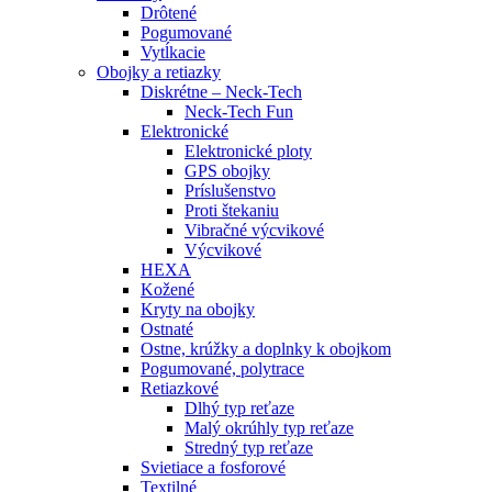
Drôtené
Pogumované
Vytĺkacie
Obojky a retiazky
Diskrétne – Neck-Tech
Neck-Tech Fun
Elektronické
Elektronické ploty
GPS obojky
Príslušenstvo
Proti štekaniu
Vibračné výcvikové
Výcvikové
HEXA
Kožené
Kryty na obojky
Ostnaté
Ostne, krúžky a doplnky k obojkom
Pogumované, polytrace
Retiazkové
Dlhý typ reťaze
Malý okrúhly typ reťaze
Stredný typ reťaze
Svietiace a fosforové
Textilné