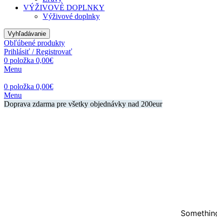
VÝŽIVOVÉ DOPLNKY
Výživové doplnky
Vyhľadávanie
Obľúbené produkty
Prihlásiť / Registrovať
0
položka
0,00
€
Menu
0
položka
0,00
€
Menu
Doprava zdarma pre všetky objednávky nad 200eur
Something