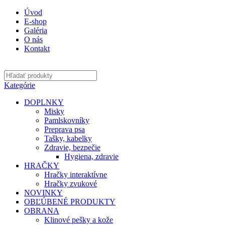
Úvod
E-shop
Galéria
O nás
Kontakt
Kategórie
DOPLNKY
Misky
Pamlskovníky
Preprava psa
Tašky, kabelky
Zdravie, bezpečie
Hygiena, zdravie
HRAČKY
Hračky interaktívne
Hračky zvukové
NOVINKY
OBĽÚBENÉ PRODUKTY
OBRANA
Klinové pešky a kože