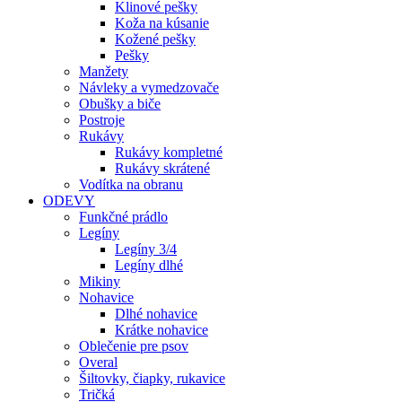
Klinové pešky
Koža na kúsanie
Kožené pešky
Pešky
Manžety
Návleky a vymedzovače
Obušky a biče
Postroje
Rukávy
Rukávy kompletné
Rukávy skrátené
Vodítka na obranu
ODEVY
Funkčné prádlo
Legíny
Legíny 3/4
Legíny dlhé
Mikiny
Nohavice
Dlhé nohavice
Krátke nohavice
Oblečenie pre psov
Overal
Šiltovky, čiapky, rukavice
Tričká