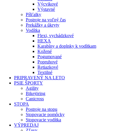
Výcvikové
Výstavné
Píšťalky
Postroje na voľný čas
Prekážky a úkryty
Vodítka
Flexi, vychádzkové
HEXA
Karabíny a doplnky k vodítkam
Kožené
Pogumované
Popruhové
Retiazkové
Textilné
PRIPRAVENÝ NA LETO
PSIE ŠPORTY
Agility
Bikejöring
Canicross
STOPA
Postroje na stopu
Stopovacie pomôcky
Stopovacie vodítka
VÝPREDAJ
Zľavy