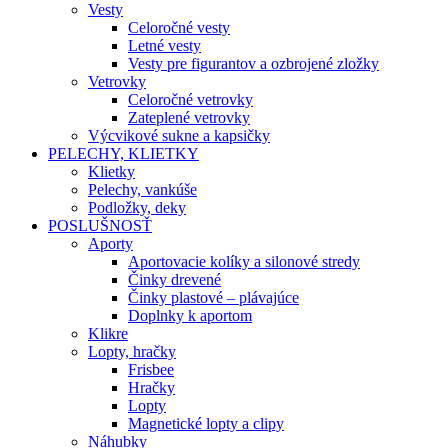
Vesty
Celoročné vesty
Letné vesty
Vesty pre figurantov a ozbrojené zložky
Vetrovky
Celoročné vetrovky
Zateplené vetrovky
Výcvikové sukne a kapsičky
PELECHY, KLIETKY
Klietky
Pelechy, vankúše
Podložky, deky
POSLUŠNOSŤ
Aporty
Aportovacie kolíky a silonové stredy
Činky drevené
Činky plastové – plávajúce
Doplnky k aportom
Klikre
Lopty, hračky
Frisbee
Hračky
Lopty
Magnetické lopty a clipy
Náhubky