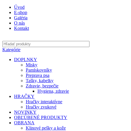
Úvod
E-shop
Galéria
O nás
Kontakt
Kategórie
DOPLNKY
Misky
Pamlskovníky
Preprava psa
Tašky, kabelky
Zdravie, bezpečie
Hygiena, zdravie
HRAČKY
Hračky interaktívne
Hračky zvukové
NOVINKY
OBĽÚBENÉ PRODUKTY
OBRANA
Klinové pešky a kože