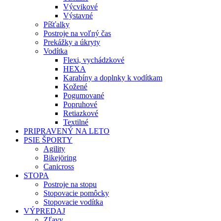
Výcvikové
Výstavné
Píšťalky
Postroje na voľný čas
Prekážky a úkryty
Vodítka
Flexi, vychádzkové
HEXA
Karabíny a doplnky k vodítkam
Kožené
Pogumované
Popruhové
Retiazkové
Textilné
PRIPRAVENÝ NA LETO
PSIE ŠPORTY
Agility
Bikejöring
Canicross
STOPA
Postroje na stopu
Stopovacie pomôcky
Stopovacie vodítka
VÝPREDAJ
Zľavy