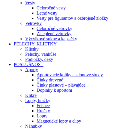
Vesty
Celoročné vesty
Letné vesty
Vesty pre figurantov a ozbrojené zložky
Vetrovky
Celoročné vetrovky
Zateplené vetrovky
Výcvikové sukne a kapsičky
PELECHY, KLIETKY
Klietky
Pelechy, vankúše
Podložky, deky
POSLUŠNOSŤ
Aporty
Aportovacie kolíky a silonové stredy
Činky drevené
Činky plastové – plávajúce
Doplnky k aportom
Klikre
Lopty, hračky
Frisbee
Hračky
Lopty
Magnetické lopty a clipy
Náhubky