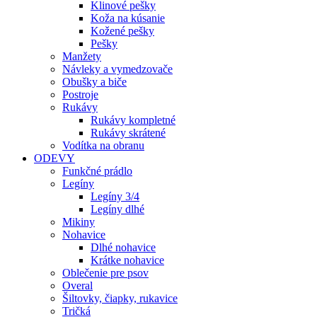
Klinové pešky
Koža na kúsanie
Kožené pešky
Pešky
Manžety
Návleky a vymedzovače
Obušky a biče
Postroje
Rukávy
Rukávy kompletné
Rukávy skrátené
Vodítka na obranu
ODEVY
Funkčné prádlo
Legíny
Legíny 3/4
Legíny dlhé
Mikiny
Nohavice
Dlhé nohavice
Krátke nohavice
Oblečenie pre psov
Overal
Šiltovky, čiapky, rukavice
Tričká