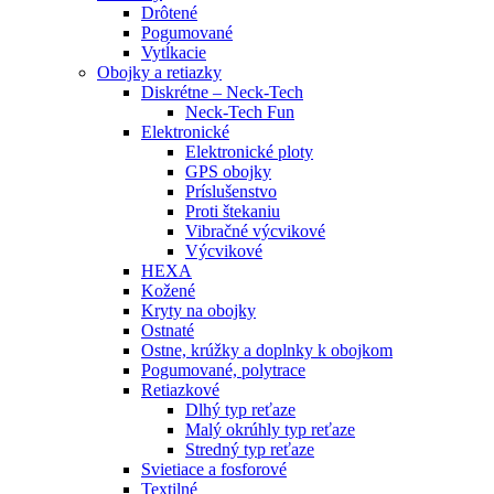
Drôtené
Pogumované
Vytĺkacie
Obojky a retiazky
Diskrétne – Neck-Tech
Neck-Tech Fun
Elektronické
Elektronické ploty
GPS obojky
Príslušenstvo
Proti štekaniu
Vibračné výcvikové
Výcvikové
HEXA
Kožené
Kryty na obojky
Ostnaté
Ostne, krúžky a doplnky k obojkom
Pogumované, polytrace
Retiazkové
Dlhý typ reťaze
Malý okrúhly typ reťaze
Stredný typ reťaze
Svietiace a fosforové
Textilné