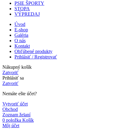
PSIE ŠPORTY
STOPA
VÝPREDAJ
Úvod
E-shop
Galéria
O nás
Kontakt
Obľúbené produkty
Prihlásiť / Registrovať
Nákupný košík
Zatvoriť
Prihlásiť sa
Zatvoriť
Nemáte ešte účet?
Vytvoriť účet
Obchod
Zoznam želaní
0
položka
Košík
Môj účet