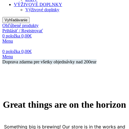
VÝŽIVOVÉ DOPLNKY
Výživové doplnky
Vyhľadávanie
Obľúbené produkty
Prihlásiť / Registrovať
0
položka
0,00
€
Menu
0
položka
0,00
€
Menu
Doprava zdarma pre všetky objednávky nad 200eur
Great things are on the horizon
Something big is brewing! Our store is in the works and