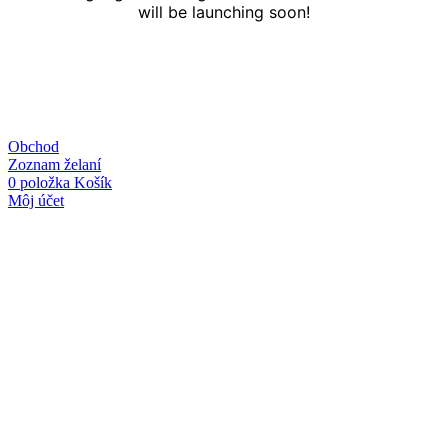
will be launching soon!
Obchod
Zoznam želaní
0
položka
Košík
Môj účet
Linky
O nás