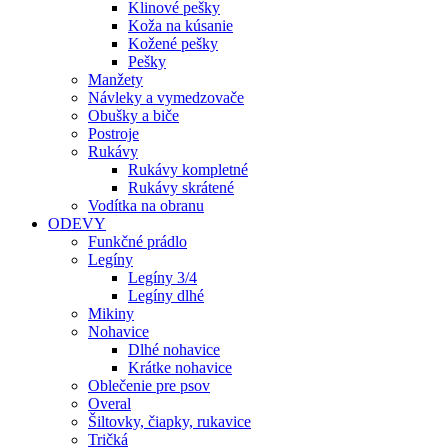
Klinové pešky
Koža na kúsanie
Kožené pešky
Pešky
Manžety
Návleky a vymedzovače
Obušky a biče
Postroje
Rukávy
Rukávy kompletné
Rukávy skrátené
Vodítka na obranu
ODEVY
Funkčné prádlo
Legíny
Legíny 3/4
Legíny dlhé
Mikiny
Nohavice
Dlhé nohavice
Krátke nohavice
Oblečenie pre psov
Overal
Šiltovky, čiapky, rukavice
Tričká