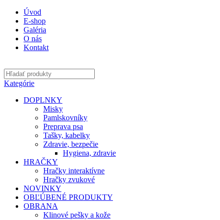
Úvod
E-shop
Galéria
O nás
Kontakt
Kategórie
DOPLNKY
Misky
Pamlskovníky
Preprava psa
Tašky, kabelky
Zdravie, bezpečie
Hygiena, zdravie
HRAČKY
Hračky interaktívne
Hračky zvukové
NOVINKY
OBĽÚBENÉ PRODUKTY
OBRANA
Klinové pešky a kože