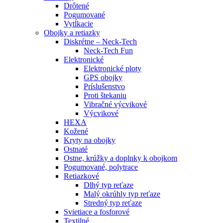
Drôtené
Pogumované
Vytĺkacie
Obojky a retiazky
Diskrétne – Neck-Tech
Neck-Tech Fun
Elektronické
Elektronické ploty
GPS obojky
Príslušenstvo
Proti štekaniu
Vibračné výcvikové
Výcvikové
HEXA
Kožené
Kryty na obojky
Ostnaté
Ostne, krúžky a doplnky k obojkom
Pogumované, polytrace
Retiazkové
Dlhý typ reťaze
Malý okrúhly typ reťaze
Stredný typ reťaze
Svietiace a fosforové
Textilné