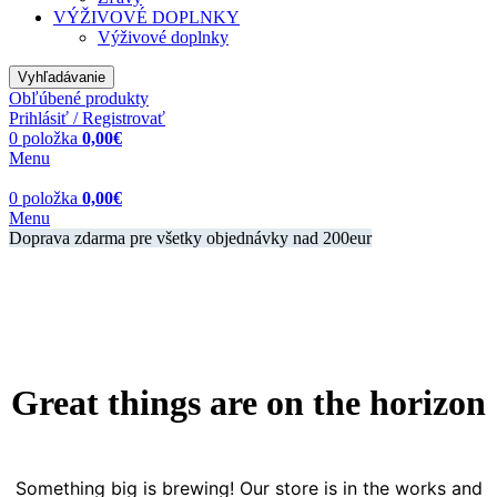
VÝŽIVOVÉ DOPLNKY
Výživové doplnky
Vyhľadávanie
Obľúbené produkty
Prihlásiť / Registrovať
0
položka
0,00
€
Menu
0
položka
0,00
€
Menu
Doprava zdarma pre všetky objednávky nad 200eur
Great things are on the horizon
Something big is brewing! Our store is in the works and