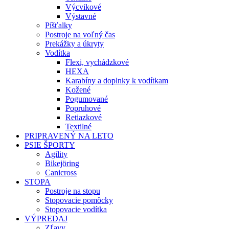
Výcvikové
Výstavné
Píšťalky
Postroje na voľný čas
Prekážky a úkryty
Vodítka
Flexi, vychádzkové
HEXA
Karabíny a doplnky k vodítkam
Kožené
Pogumované
Popruhové
Retiazkové
Textilné
PRIPRAVENÝ NA LETO
PSIE ŠPORTY
Agility
Bikejöring
Canicross
STOPA
Postroje na stopu
Stopovacie pomôcky
Stopovacie vodítka
VÝPREDAJ
Zľavy