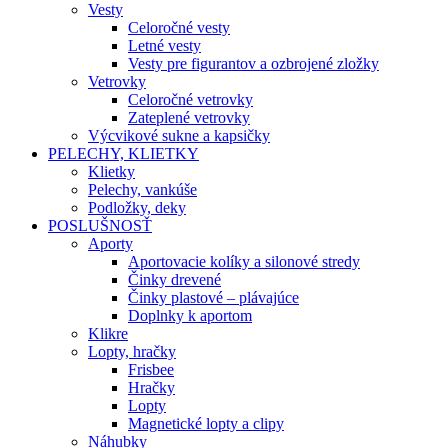
Vesty
Celoročné vesty
Letné vesty
Vesty pre figurantov a ozbrojené zložky
Vetrovky
Celoročné vetrovky
Zateplené vetrovky
Výcvikové sukne a kapsičky
PELECHY, KLIETKY
Klietky
Pelechy, vankúše
Podložky, deky
POSLUŠNOSŤ
Aporty
Aportovacie kolíky a silonové stredy
Činky drevené
Činky plastové – plávajúce
Doplnky k aportom
Klikre
Lopty, hračky
Frisbee
Hračky
Lopty
Magnetické lopty a clipy
Náhubky