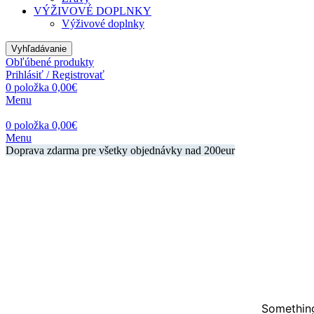
VÝŽIVOVÉ DOPLNKY
Výživové doplnky
Vyhľadávanie
Obľúbené produkty
Prihlásiť / Registrovať
0
položka
0,00
€
Menu
0
položka
0,00
€
Menu
Doprava zdarma pre všetky objednávky nad 200eur
Something