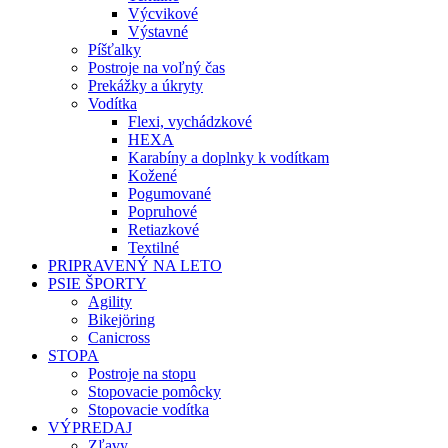
Výcvikové
Výstavné
Píšťalky
Postroje na voľný čas
Prekážky a úkryty
Vodítka
Flexi, vychádzkové
HEXA
Karabíny a doplnky k vodítkam
Kožené
Pogumované
Popruhové
Retiazkové
Textilné
PRIPRAVENÝ NA LETO
PSIE ŠPORTY
Agility
Bikejöring
Canicross
STOPA
Postroje na stopu
Stopovacie pomôcky
Stopovacie vodítka
VÝPREDAJ
Zľavy