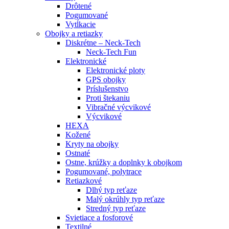
Drôtené
Pogumované
Vytĺkacie
Obojky a retiazky
Diskrétne – Neck-Tech
Neck-Tech Fun
Elektronické
Elektronické ploty
GPS obojky
Príslušenstvo
Proti štekaniu
Vibračné výcvikové
Výcvikové
HEXA
Kožené
Kryty na obojky
Ostnaté
Ostne, krúžky a doplnky k obojkom
Pogumované, polytrace
Retiazkové
Dlhý typ reťaze
Malý okrúhly typ reťaze
Stredný typ reťaze
Svietiace a fosforové
Textilné