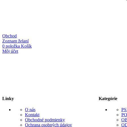
Obchod
Zoznam želaní
0
položka
Košík
Môj účet
Linky
Kategórie
O nás
PS
Kontakt
P
Obchodné podmienky
O
Ochrana osobných údajov
O