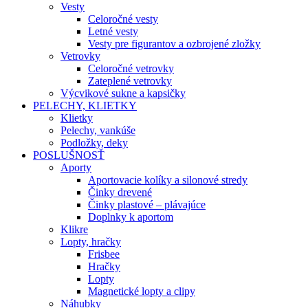
Vesty
Celoročné vesty
Letné vesty
Vesty pre figurantov a ozbrojené zložky
Vetrovky
Celoročné vetrovky
Zateplené vetrovky
Výcvikové sukne a kapsičky
PELECHY, KLIETKY
Klietky
Pelechy, vankúše
Podložky, deky
POSLUŠNOSŤ
Aporty
Aportovacie kolíky a silonové stredy
Činky drevené
Činky plastové – plávajúce
Doplnky k aportom
Klikre
Lopty, hračky
Frisbee
Hračky
Lopty
Magnetické lopty a clipy
Náhubky