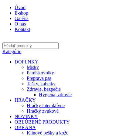
Úvod
E-shop
Galéria
O nás
Kontakt
Kategórie
DOPLNKY
Misky
Pamlskovníky
Preprava psa
Tašky, kabelky
Zdravie, bezpečie
Hygiena, zdravie
HRAČKY
Hračky interaktívne
Hračky zvukové
NOVINKY
OBĽÚBENÉ PRODUKTY
OBRANA
Klinové pešky a kože