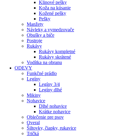
Klinové pešky
Koža na kúsanie
Kožené pešky
Pešky
Manžety
Návleky a vymedzovače
Obušky a biče
Postroje
Rukávy
Rukávy kompletné
Rukávy skrátené
Vodítka na obranu
ODEVY
Funkčné prádlo
Legíny
Legíny 3/4
Legíny dlhé
Mikiny
Nohavice
Dlhé nohavice
Krátke nohavice
Oblečenie pre psov
Overal
Šiltovky, čiapky, rukavice
Tričká