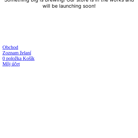
will be launching soon!
Obchod
Zoznam želaní
0
položka
Košík
Môj účet
Linky
O nás
Kontakt
Obchodné podmienky
Ochrana osobných údajov