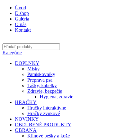
Úvod
E-shop
Galéria
O nás
Kontakt
Kategórie
DOPLNKY
Misky
Pamlskovníky
Preprava psa
Tašky, kabelky
Zdravie, bezpečie
Hygiena, zdravie
HRAČKY
Hračky interaktívne
Hračky zvukové
NOVINKY
OBĽÚBENÉ PRODUKTY
OBRANA
Klinové pešky a kože