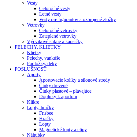
Vesty
Celoročné vesty
Letné vesty
Vesty pre figurantov a ozbrojené zložky
Vetrovky
Celoročné vetrovky
Zateplené vetrovky
Výcvikové sukne a kapsičky
PELECHY, KLIETKY
Klietky
Pelechy, vankúše
Podložky, deky
POSLUŠNOSŤ
Aporty
Aportovacie kolíky a silonové stredy
Činky drevené
Činky plastové – plávajúce
Doplnky k aportom
Klikre
Lopty, hračky
Frisbee
Hračky
Lopty
Magnetické lopty a clipy
Náhubky