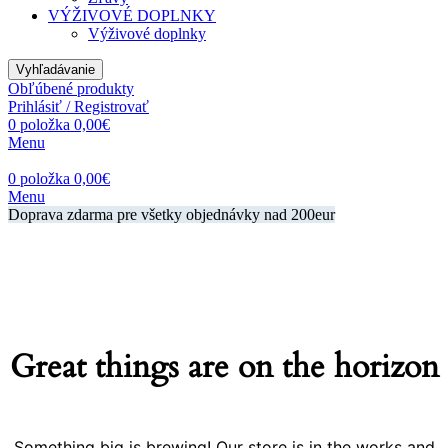
VÝŽIVOVÉ DOPLNKY
Výživové doplnky
Vyhľadávanie
Obľúbené produkty
Prihlásiť / Registrovať
0
položka
0,00
€
Menu
0
položka
0,00
€
Menu
Doprava zdarma pre všetky objednávky nad 200eur
Great things are on the horizon
Something big is brewing! Our store is in the works and