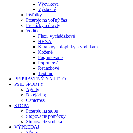
Výcvikové
Výstavné
Píšťalky
Postroje na voľný čas
Prekážky a úkryty
Vodítka
Flexi, vychádzkové
HEXA
Karabíny a doplnky k vodítkam
Kožené
Pogumované
Popruhové
Retiazkové
Textilné
PRIPRAVENÝ NA LETO
PSIE ŠPORTY
Agility
Bikejöring
Canicross
STOPA
Postroje na stopu
Stopovacie pomôcky
Stopovacie vodítka
VÝPREDAJ
Zľavy