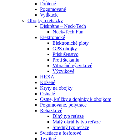
Drôtené
Pogumované
Vytĺkacie
Obojky a retiazky
Diskrétne – Neck-Tech
Neck-Tech Fun
Elektronické
Elektronické ploty
GPS obojky
Príslušenstvo
Proti štekaniu
Vibračné výcvikové
Výcvikové
HEXA
Kožené
Kryty na obojky
Ostnaté
Ostne, krúžky a doplnky k obojkom
Pogumované, polytrace
Retiazkové
Dlhý typ reťaze
Malý okrúhly typ reťaze
Stredný typ reťaze
Svietiace a fosforové
Textilné