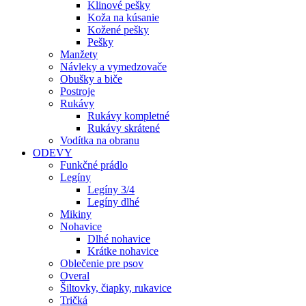
Klinové pešky
Koža na kúsanie
Kožené pešky
Pešky
Manžety
Návleky a vymedzovače
Obušky a biče
Postroje
Rukávy
Rukávy kompletné
Rukávy skrátené
Vodítka na obranu
ODEVY
Funkčné prádlo
Legíny
Legíny 3/4
Legíny dlhé
Mikiny
Nohavice
Dlhé nohavice
Krátke nohavice
Oblečenie pre psov
Overal
Šiltovky, čiapky, rukavice
Tričká